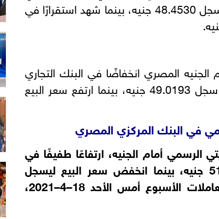
مصرف أبوظبي الإسلامي ليسجل 48.4530 جنيه، بينما شهد استقرارًا في
م الجنيه المصري انخفاضًا في البنك التجاري
الدولي في سعر الشراء حيث سجل 49.0193 جنيه، بينما ارتفع سعر البيع
سمي في البنك المركزي المصري
ي الرسمي أمام الجنيه، ارتفاعًا طفيفًا في
سعر الشراء ليسجل 51.7843 جنيه، بينما انخفض سعر البيع ليسجل
52.2382 جنيه، فى بداية تعاملات الأسبوع أمس الأحد 18–4–2021،