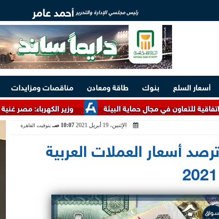
أحمد عامر
رئيس مجلسي الإدارة والتحرير
أسعار السلع
بنوك
طاقة ومعادن
مناقصات ومزايدات
ن في مجال حماية البيئة
وزير الكهرباء: مصر غنية بالخامات الأ
الإثنين، 19 أبريل 2021
10:07 صـ
بتوقيت القاهرة
صد أسعار العملات العربية