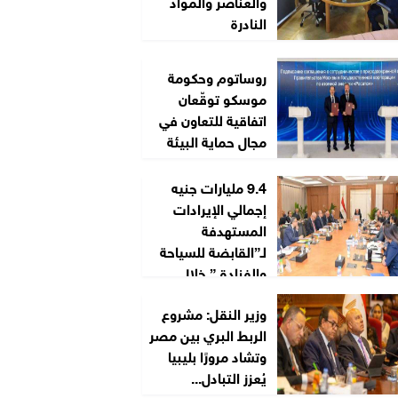
والعناصر والمواد
النادرة
روساتوم وحكومة
موسكو توقّعان
اتفاقية للتعاون في
مجال حماية البيئة
9.4 مليارات جنيه
إجمالي الإيرادات
المستهدفة
لـ”القابضة للسياحة
والفنادق” خلال
2026/2027
وزير النقل: مشروع
الربط البري بين مصر
وتشاد مرورًا بليبيا
يُعزز التبادل...