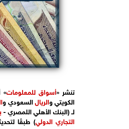
تنشر «
أسواق للمعلومات
» 
الكويتي و
الريال
السعودي و
ا
لـ (البنك الأهلي اللمصري -
ب
التجاري الدولي
) طبقًا لتحد