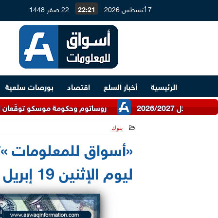
7 أغسطس 2026
22:21
22 صفر 1448
الرئيسية
أخبار السلع
اقتصاد
بورصات سلعية
روساتوم وحكومة موسكو توقّعان اتفاقية للتعاو
بنوك
2021-04-19 10:07:06
«أسواق للمعلومات »تر
ليوم الإثنين 19 إبريل 2021