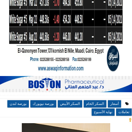
أسعار
السكر الخام
السكر الأبيض
بورصة نيويورك
بورصة لندن
تعاملات
نهاية الأسبوع
⇧