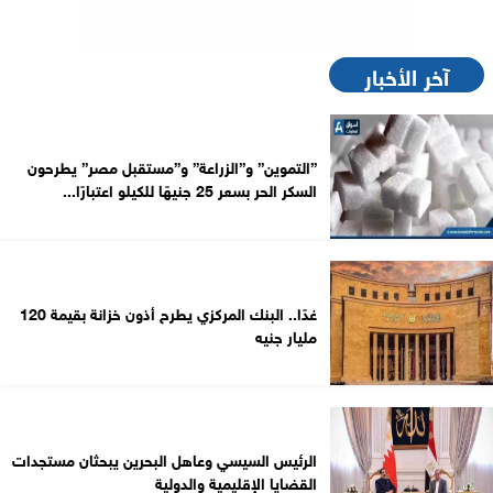
آخر الأخبار
”التموين” و”الزراعة” و”مستقبل مصر” يطرحون
السكر الحر بسعر 25 جنيهًا للكيلو اعتبارًا...
غدًا.. البنك المركزي يطرح أذون خزانة بقيمة 120
مليار جنيه
الرئيس السيسي وعاهل البحرين يبحثان مستجدات
القضايا الإقليمية والدولية