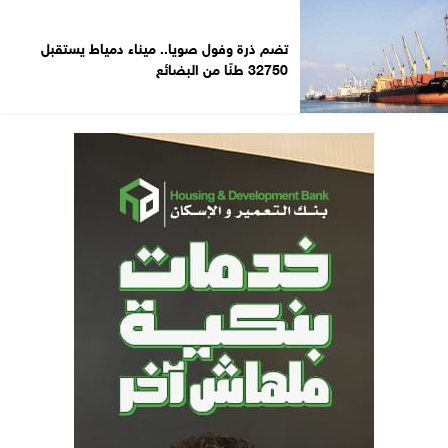
تضم ذرة وفول صويا.. ميناء دمياط يستقبل
32750 طنًا من البضائع