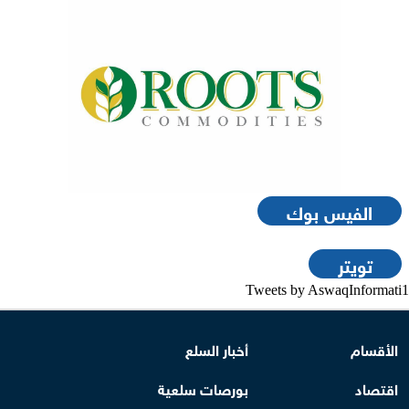
الفيس بوك
تويتر
Tweets by AswaqInformati1
الأقسام
أخبار السلع
اقتصاد
بورصات سلعية