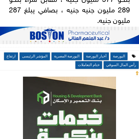
289 مليون جنيه جنيه ، بصافي يبلغ 287
مليون جنيه.
البورصة
أخبار البورصة
البورصة المصرية
المؤشر الرئيسى
ارتفاع
رأس المال السوقي
ختام التعاملات
⇧