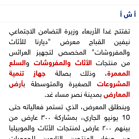
أ ش أ
تفتتح غدا الأربعاء وزيرة التضامن الاجتماعي
نيفين القباج معرض "ديارنا للأثاث
والمفروشات" المخصص لتجهيز العرائس
من منتجات
الأثاث والمفروشات
و
السلع
المعمرة
، وذلك بصالة
جهاز تنمية
المشروعات
الصغيرة والمتوسطة ب
أرض
المعارض
بمدينة نصر مساء غد.
وينطلق المعرض، الذي تستمر فعالياته حتى
10 يونيو الجاري، بمشاركة ٣٠٠ عارض من
بينهم ٢٠٠ عارض لمنتجات الأثاث والموبيليا
من صغار المنتجين التابعين للجمعيات