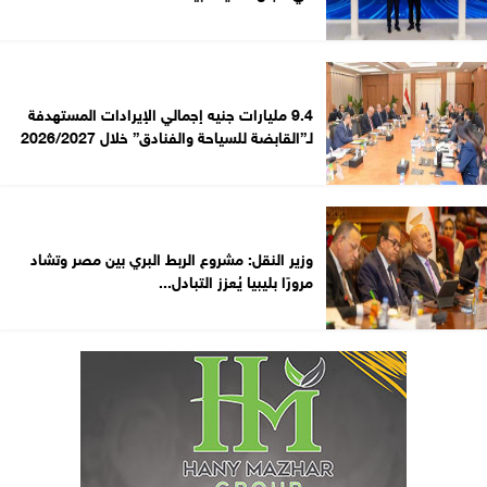
9.4 مليارات جنيه إجمالي الإيرادات المستهدفة
لـ”القابضة للسياحة والفنادق” خلال 2026/2027
وزير النقل: مشروع الربط البري بين مصر وتشاد
مرورًا بليبيا يُعزز التبادل...