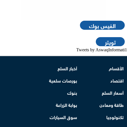
الفيس بوك
تويتر
Tweets by AswaqInformati1
الأقسام
أخبار السلع
اقتصاد
بورصات سلعية
أسعار السلع
بنوك
طاقة ومعادن
بوابة الزراعة
تكنولوجيا
سوق السيارات