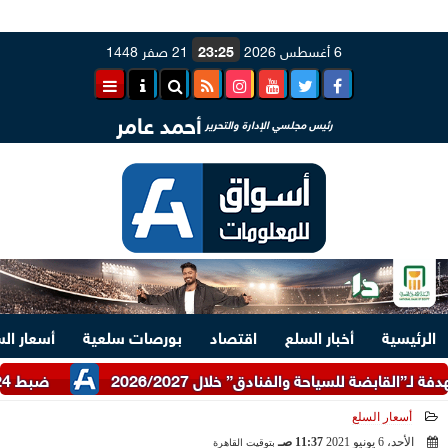
6 أغسطس 2026
23:25
21 صفر 1448
أحمد عامر
رئيس مجلسي الإدارة والتحرير
الرئيسية
أخبار السلع
اقتصاد
بورصات سلعية
أسعار ال
ضبط 24 طن دقيق أبيض وبلدي مدعم عبر شرطة التموين
أسعار السلع
الأحد، 6 يونيو 2021
11:37 صـ
بتوقيت القاهرة