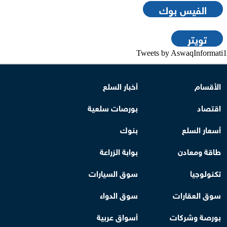
الفيس بوك
تويتر
Tweets by AswaqInformati1
الأقسام
أخبار السلع
اقتصاد
بورصات سلعية
أسعار السلع
بنوك
طاقة ومعادن
بوابة الزراعة
تكنولوجيا
سوق السيارات
سوق العقارات
سوق الدواء
بورصة وشركات
أسواق عربية