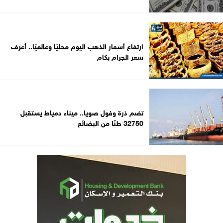
ارتفاع أسعار الذهب اليوم محليًا وعالميًا.. أعرف
سعر الجرام بكام
تضم ذرة وفول صويا.. ميناء دمياط يستقبل
32750 طنًا من البضائع