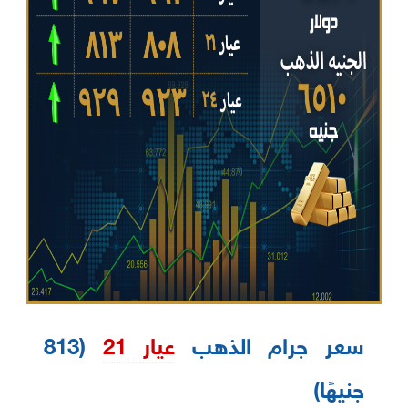
سعر جرام الذهب
عيار 21
(813
جنيهًا)