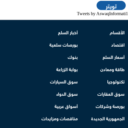
تويتر
Tweets by AswaqInformati1
الأقسام
أخبار السلع
اقتصاد
بورصات سلعية
أسعار السلع
بنوك
طاقة ومعادن
بوابة الزراعة
تكنولوجيا
سوق السيارات
سوق العقارات
سوق الدواء
بورصة وشركات
أسواق عربية
الجمهورية الجديدة
مناقصات ومزايدات