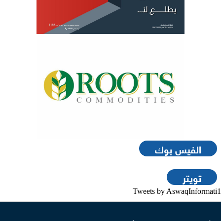
الفيس بوك
تويتر
Tweets by AswaqInformati1