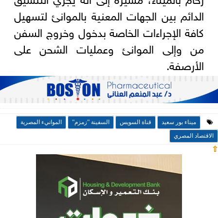
الدائم بين الجهات المعنية بالموانئ لتسهيل
كافة الإجراءات الخاصة بدخول وخروج السفن
من وإلى الموانئ وعمليات الشحن على
الأرصفة.
ميناء بور سعيد
قناة السويس
السفينة ”زمزم”
الموانيء المصرية
الاقتصاد المصري
⇧