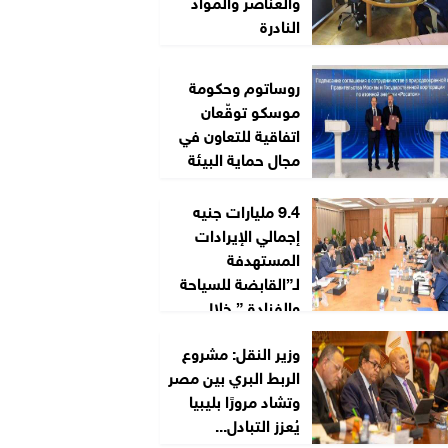
والعناصر والمواد
النادرة
روساتوم وحكومة
موسكو توقّعان
اتفاقية للتعاون في
مجال حماية البيئة
9.4 مليارات جنيه
إجمالي الإيرادات
المستهدفة
لـ”القابضة للسياحة
والفنادق” خلال
2026/2027
وزير النقل: مشروع
الربط البري بين مصر
وتشاد مرورًا بليبيا
يُعزز التبادل...