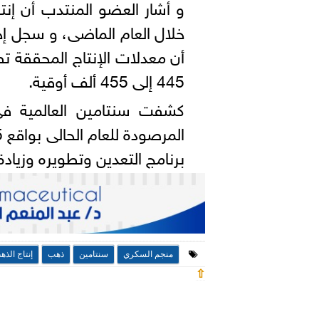
و أشار العضو المنتدب أن إنتاج
أن معدلات الإنتاج المحققة تط
445 إلى 455 ألف أوقية.
كشفت سنتامين العالمية في ت
برنامج التعدين وتطويره وزيادة
منجم السكري
سنتامين
ذهب
إنتاج الذه
⇧