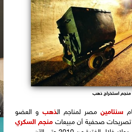
منجم استخراج ذهب
ام
سنتامين
مصر لمناجم ال
ذهب
و العضو
 تصريحات صحفية أن مبيعات
منجم السكري