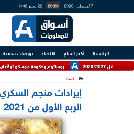
7 أغسطس 2026
20:29
22 صفر 1448
الرئيسية
أخبار السلع
اقتصاد
بورصات سلعية
روساتوم وحكومة موسكو توقّعان اتفاقية للتع
اقتصاد
2021-06-15 11:43:27
الربع الأول من 2021