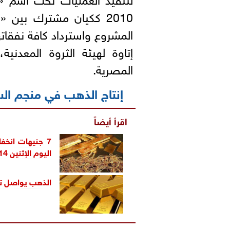
2010 ككيان مشترك بين 
المصرية.
إنتاج الذهب في منجم السكر
اقرأ أيضاً
7 جنيهات انخف
اليوم الإثنين 14 يونيو 2021
الذهب يواصل تحقيق الخسائر ب