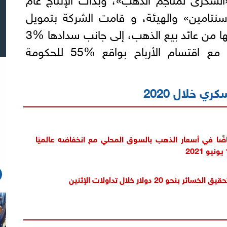
«سنتامين» والهيئة، و قامت الشركة بتمويل
المشروع واسترداد كافة نفقاتها من عائد بيع الذهب، إلى جانب سدادها %3
إتاوة لهيئة الثروة المعدنية، مع اقتسام الأرباح بواقع %55 للحكومة
ي خلال 2020
اضًا في أسعار الذهب بالسوق المحلي مع انخفاضه عالميًا
نحو 20 دولار خلال تداولات الإثنين