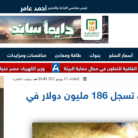
أحمد عامر
رئيس مجلسي الإدارة والتحرير
أسعار السلع
بنوك
طاقة ومعادن
مناقصات ومزايدات
اون في مجال حماية البيئة
وزير الكهرباء: مصر غنية بالخامات ال
الثلاثاء، 15 يونيو 2021
11:43 صـ
بتوقيت القاهرة
إيرادات منجم السكري تسجل 186 مليون دولار في