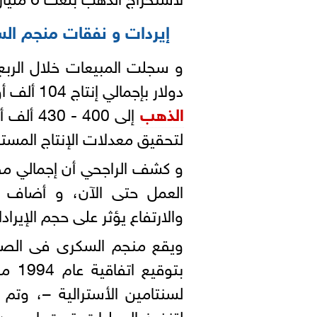
إيردات و نفقات منجم السكر
دولار بإجمالي إنتاج 104 ألف أوقية، و تستهدف الشركة الوصول بحجم
الذهب
لتحقيق معدلات الإنتاج المست
العمل حتى الآن، و أضاف أ
والارتفاع يؤثر على حجم الإيراد
ويقع منجم السكرى فى الصحرا
بتوق
لسنتامين الأسترالية –، وت
لتنفيذ العمليات تحت اسم «ا