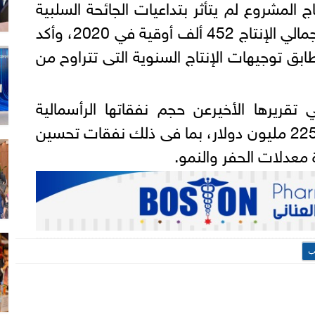
 المشروع لم يتأثر بتداعيات الجائحة السلبية
خلال العام الماضى، و سجل إجمالي الإنتاج 452 ألف أوقية في 2020، وأكد
ابق توجيهات الإنتاج السنوية التى تتراوح من
قريرها الأخيرعن حجم نفقاتها الرأسمالية
المرصودة للعام الحالى بواقع 225 مليون دولار، بما فى ذلك نفقات تحسين
 معدلات الحفر والنمو.
ب