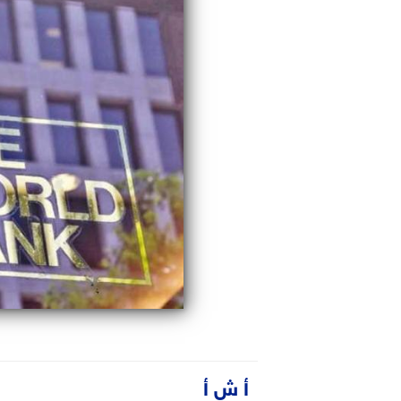
أ ش أ