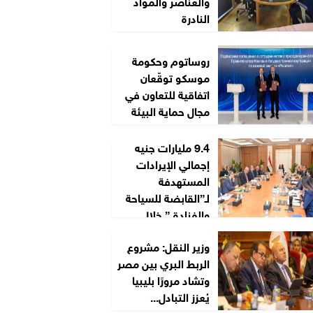
والعناصر والمواد
النادرة
روساتوم وحكومة
موسكو توقّعان
اتفاقية للتعاون في
مجال حماية البيئة
9.4 مليارات جنيه
إجمالي الإيرادات
المستهدفة
لـ”القابضة للسياحة
والفنادق” خلال
2026/2027
وزير النقل: مشروع
الربط البري بين مصر
وتشاد مرورًا بليبيا
يُعزز التبادل...