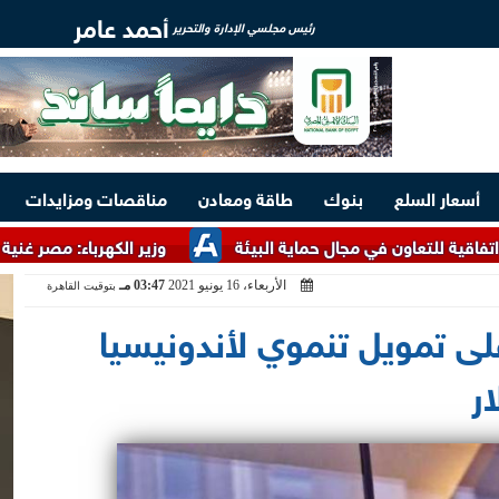
أحمد عامر
رئيس مجلسي الإدارة والتحرير
أسعار السلع
بنوك
طاقة ومعادن
مناقصات ومزايدات
ون في مجال حماية البيئة
وزير الكهرباء: مصر غنية بالخامات الأ
الأربعاء، 16 يونيو 2021
03:47 مـ
بتوقيت القاهرة
لى تمويل تنموي لأندونيسيا