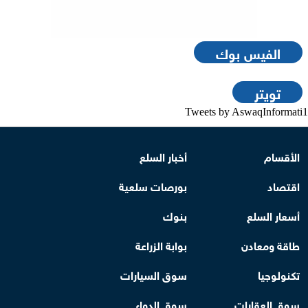
الفيس بوك
تويتر
Tweets by AswaqInformati1
الأقسام
أخبار السلع
اقتصاد
بورصات سلعية
أسعار السلع
بنوك
طاقة ومعادن
بوابة الزراعة
تكنولوجيا
سوق السيارات
سوق العقارات
سوق الدواء