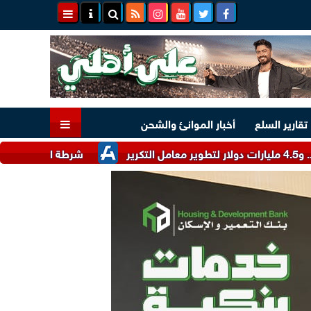
تقارير السلع
أخبار الموانئ والشحن
شرطة التموين تضبط 10 أطنان دقيق أبيض وبلدي مدعم