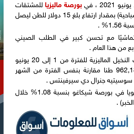
بورصة ماليزيا
للمشتقات
لشهر يوليو لتغلق (الجلسة الصباحية) بمقدار ارتفاع بلغ 15 دولار للطن ليصل
تماشيًا مع تحسن كبير في الطلب الصيني
بع من هذا العام .
ارتفعت صادرات منتجات زيت النخيل الماليزية للفترة من 1 إلى 20 يونيو
بنسبة 11.2٪ لتصل إلى 962,184 طنا مقارنة بنفس الفترة من الشهر
 سوسيتيه جنرال دي سيرفينتس .
بينما تراجعت أسعار زيت الصويا في بورصة شيكاغو بنسبة 1.08% خلال
خبر) .