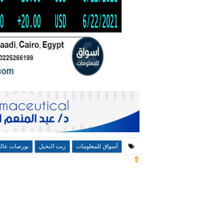
أسواق للمعلومات
زيت النخيل
بورصات عالم
⇧