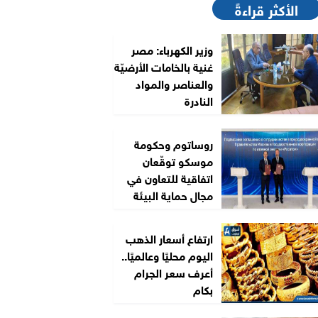
الأكثر قراءةً
وزير الكهرباء: مصر
غنية بالخامات الأرضيّة
والعناصر والمواد
النادرة
روساتوم وحكومة
موسكو توقّعان
اتفاقية للتعاون في
مجال حماية البيئة
ارتفاع أسعار الذهب
اليوم محليًا وعالميًا..
أعرف سعر الجرام
بكام