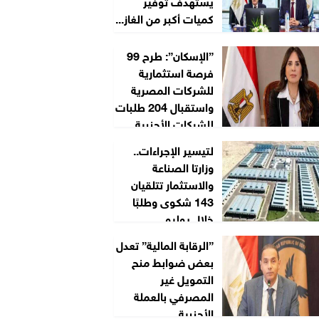
يستهدف توفير
كميات أكبر من الغاز...
”الإسكان”: طرح 99
فرصة استثمارية
للشركات المصرية
واستقبال 204 طلبات
للشركات الأجنبية...
لتيسير الإجراءات..
وزارتا الصناعة
والاستثمار تتلقيان
143 شكوى وطلبًا
خلال يوليو
”الرقابة المالية” تعدل
بعض ضوابط منح
التمويل غير
المصرفي بالعملة
الأجنبية