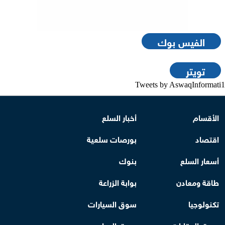
الفيس بوك
تويتر
Tweets by AswaqInformati1
الأقسام
أخبار السلع
اقتصاد
بورصات سلعية
أسعار السلع
بنوك
طاقة ومعادن
بوابة الزراعة
تكنولوجيا
سوق السيارات
سوق العقارات
سوق الدواء