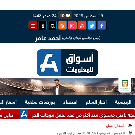
9 أغسطس 2026
10:56
24 صفر 1448
أحمد عامر
رئيس مجلسي الإدارة والتحرير
الرئيسية
أخبار السلع
اقتصاد
بورصات سلعية
أسعار ال
أدنى مستوى منذ أكثر من عقد بفعل موجات الحر
تباين سعر الدول
أسعار السلع
الخميس، 24 يونيو 2021
08:38 صـ
بتوقيت القاهرة