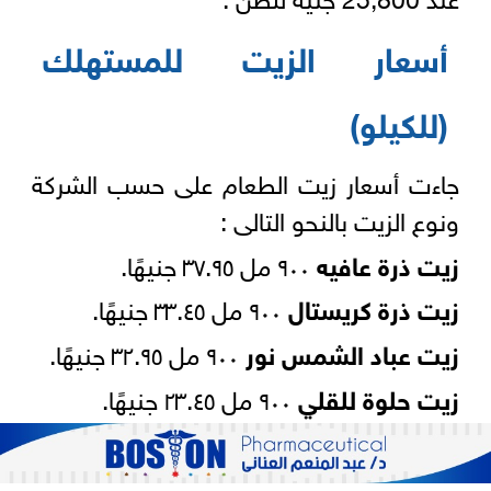
أسعار الزيت للمستهلك
(للكيلو)
جاءت أسعار زيت الطعام على حسب الشركة
ونوع الزيت بالنحو التالى :
زيت ذرة عافيه
٩٠٠ مل ٣٧.٩٥ جنيهًا.
زيت ذرة كريستال
٩٠٠ مل ٣٣.٤٥ جنيهًا.
زيت عباد الشمس نور
٩٠٠ مل ٣٢.٩٥ جنيهًا.
زيت حلوة للقلي
٩٠٠ مل ٢٣.٤٥ جنيهًا.