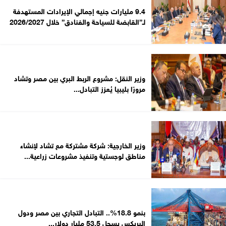
9.4 مليارات جنيه إجمالي الإيرادات المستهدفة
لـ”القابضة للسياحة والفنادق” خلال 2026/2027
وزير النقل: مشروع الربط البري بين مصر وتشاد
مرورًا بليبيا يُعزز التبادل...
وزير الخارجية: شركة مشتركة مع تشاد لإنشاء
مناطق لوجستية وتنفيذ مشروعات زراعية...
بنمو 18.8%.. التبادل التجاري بين مصر ودول
البريكس يسجل 53.5 مليار دولار...