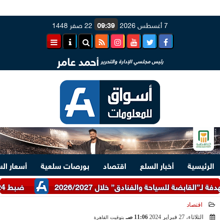
7 أغسطس 2026
09:39
22 صفر 1448
أحمد عامر
رئيس مجلسي الإدارة والتحرير
الرئيسية
أخبار السلع
اقتصاد
بورصات سلعية
أسعار ال
ضبط 24 طن دقيق أبيض وبلدي مدعم عبر شرطة التموين
اقتصاد
الثلاثاء، 27 فبراير 2024
11:06 صـ
بتوقيت القاهرة