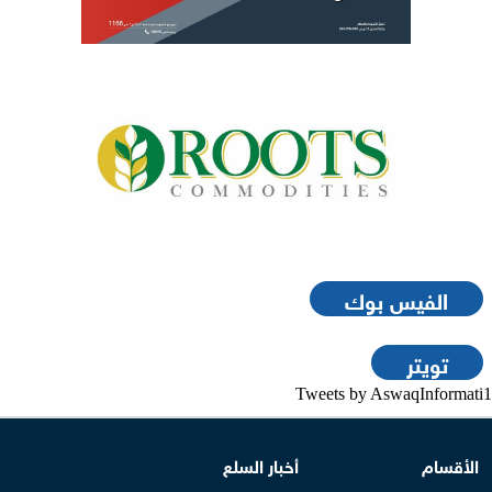
الفيس بوك
تويتر
Tweets by AswaqInformati1
الأقسام
أخبار السلع