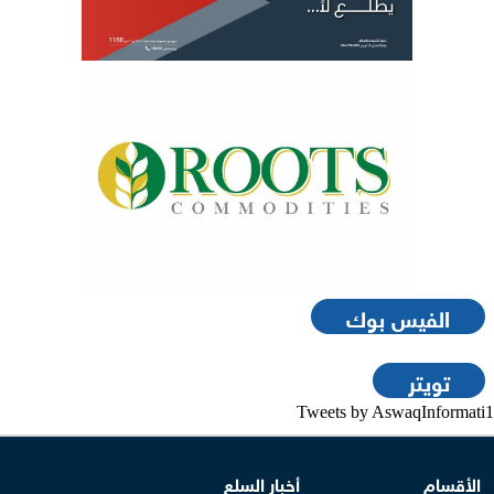
الفيس بوك
تويتر
Tweets by AswaqInformati1
الأقسام
أخبار السلع