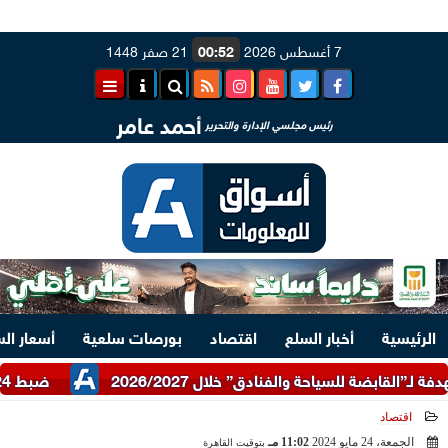
7 أغسطس 2026
00:52
21 صفر 1448
أحمد عامر
رئيس مجلسي الإدارة والتحرير
الرئيسية
أخبار السلع
اقتصاد
بورصات سلعية
أسعار ال
ضبط 24 طن دقيق أبيض وبلدي مدعم عبر شرطة التموين
اقتصاد
الجمعة، 24 مايو 2024
11:02 مـ
بتوقيت القاهرة