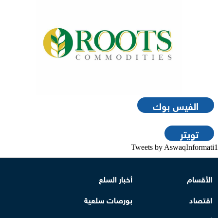
الفيس بوك
تويتر
Tweets by AswaqInformati1
الأقسام
أخبار السلع
اقتصاد
بورصات سلعية