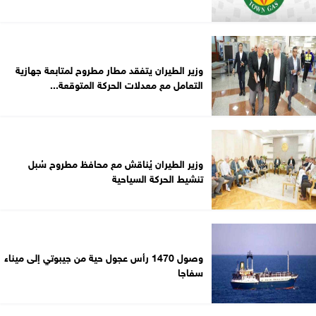
وزير الطيران يتفقد مطار مطروح لمتابعة جهازية
التعامل مع معدلات الحركة المتوقعة...
وزير الطيران يُناقش مع محافظ مطروح سُبل
تنشيط الحركة السياحية
وصول 1470 رأس عجول حية من جيبوتي إلى ميناء
سفاجا