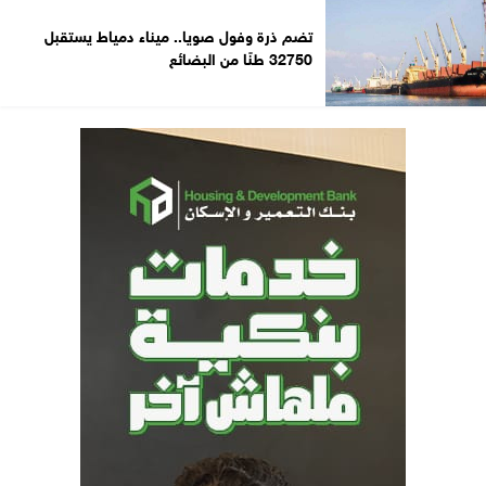
تضم ذرة وفول صويا.. ميناء دمياط يستقبل
32750 طنًا من البضائع