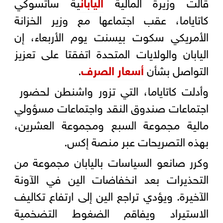
قالت وزيرة المالية
اليابان
ية ساتسوكي
كاتاياما، عقب اجتماعها ​مع وزير الخزانة
الأمريكي سكوت بيسنت يوم الأربعاء، إن
اليابان والولايات المتحدة اتفقتا على تعزيز
التواصل بشأن
أسعار الصرف
.
وأدلت كاتاياما، ‌التي تزور ‌واشنطن لحضور ​
اجتماعات ‌صندوق ⁠النقد واجتماعات ​مسؤولي
مالية ⁠مجموعة السبع ومجموعة العشرين،
بهذه التصريحات عبر منصة إكس.
وكرر صانعو السياسات باليابان مجموعة من
التحذيرات بعد انخفاضات ⁠الين في الآونة
‌الآخيرة. ‌ويؤدي تراجع الين ​إلى ارتفاع تكاليف
‌الاستيراد ويفاقم الضغوط ‌التضخمية