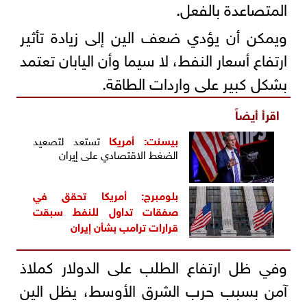
المتصاعدة بالفعل.
ويمكن أن يؤدي ضعف الين إلى زيادة تأثير
ارتفاع أسعار ‌النفط، لا سيما وأن اليابان تعتمد
بشكل كبير ⁠على ⁠واردات الطاقة.
اقرأ أيضاً
بيسنت:
أمريكا
تستعد لتصعيد
الضغط الاقتصادي على إيران
بلومبرج: أمريكا تحقق في
صفقات تداول للنفط سبقت
قرارات ترامب بشأن إيران
وفي ظل ارتفاع الطلب على الدولار كملاذ
آمن بسبب حرب الشرق الأوسط، يظل الين