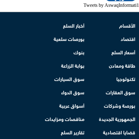
Tweets by AswaqInformati1
الأقسام
أخبار السلع
اقتصاد
بورصات سلعية
أسعار السلع
بنوك
طاقة ومعادن
بوابة الزراعة
تكنولوجيا
سوق السيارات
سوق العقارات
سوق الدواء
بورصة وشركات
أسواق عربية
الجمهورية الجديدة
مناقصات ومزايدات
قضايا اقتصادية
تقارير السلع