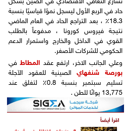
حاد في الربع الأول ليسجل نموًا قياسيًا بنسبة
18.3٪ ، بعد التراجع الحاد في العام الماضي
نتيجة فيروس كورونا ، مدفوعاً بالطلب
القوي في الداخل والخارج واستمرار الدعم
الحكومي للشركات الأصغر.
وعلي الجانب الاخر، ارتفع عقد
المطاط
في
بورصة شنغهاي
الصينية للعقود الآجلة
تسليم سبتمبر بنسبة 0.8٪ لتغلق عند
13,775 يوانًا للطن .
اقرأ أيضاً
8 جنيهات ارتفاعًا في
أسعار