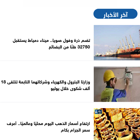
آخر الأخبار
تضم ذرة وفول صويا.. ميناء دمياط يستقبل
32750 طنًا من البضائع
وزارتا البترول والكهرباء وشركاتهما التابعة تتلقى 18
ألف شكوى خلال يوليو
ارتفاع أسعار الذهب اليوم محليًا وعالميًا.. أعرف
سعر الجرام بكام