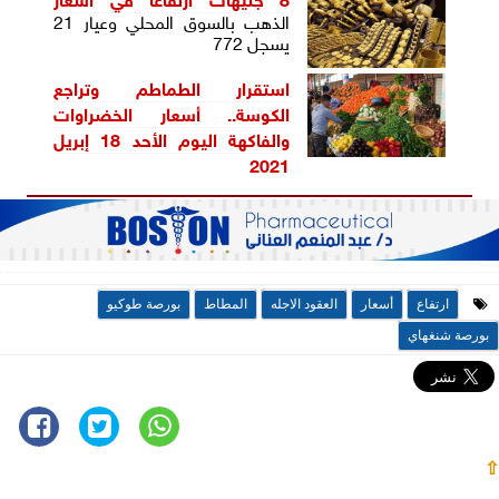
الذهب بالسوق المحلي وعيار 21
يسجل 772
استقرار الطماطم وتراجع
الكوسة.. أسعار الخضراوات
والفاكهة اليوم الأحد 18 إبريل
2021
ارتفاع
أسعار
العقود الاجله
المطاط
بورصة طوكيو
بورصة شنغهاي
⇧