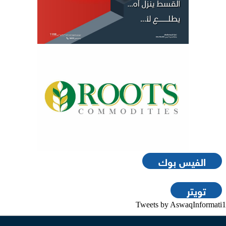
الفيس بوك
تويتر
Tweets by AswaqInformati1