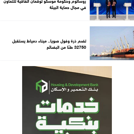
روساتوم وحكومة موسكو توقّعان اتفاقية للتعاون
في مجال حماية البيئة
تضم ذرة وفول صويا.. ميناء دمياط يستقبل
32750 طنًا من البضائع