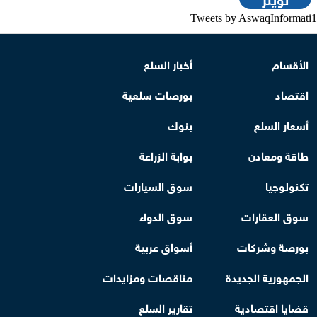
Tweets by AswaqInformati1
الأقسام
أخبار السلع
اقتصاد
بورصات سلعية
أسعار السلع
بنوك
طاقة ومعادن
بوابة الزراعة
تكنولوجيا
سوق السيارات
سوق العقارات
سوق الدواء
بورصة وشركات
أسواق عربية
الجمهورية الجديدة
مناقصات ومزايدات
قضايا اقتصادية
تقارير السلع