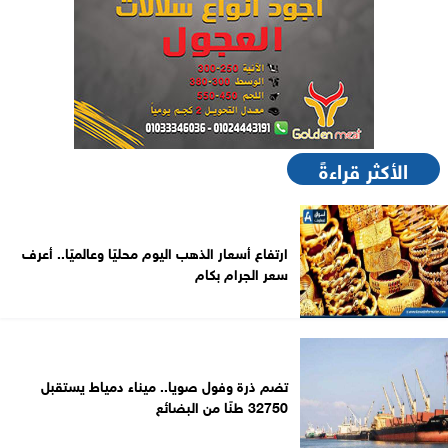
الأكثر قراءةً
ارتفاع أسعار الذهب اليوم محليًا وعالميًا.. أعرف
سعر الجرام بكام
تضم ذرة وفول صويا.. ميناء دمياط يستقبل
32750 طنًا من البضائع