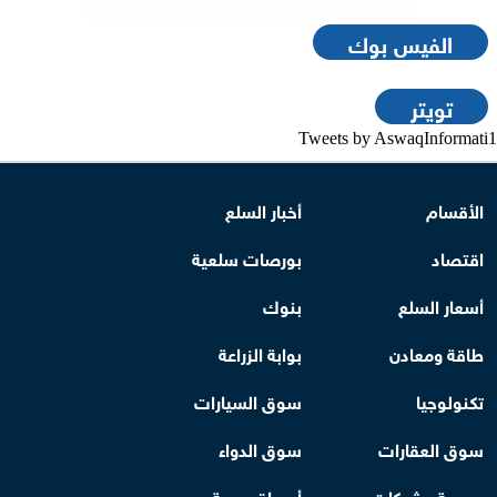
الفيس بوك
تويتر
Tweets by AswaqInformati1
الأقسام
أخبار السلع
اقتصاد
بورصات سلعية
أسعار السلع
بنوك
طاقة ومعادن
بوابة الزراعة
تكنولوجيا
سوق السيارات
سوق العقارات
سوق الدواء
بورصة وشركات
أسواق عربية