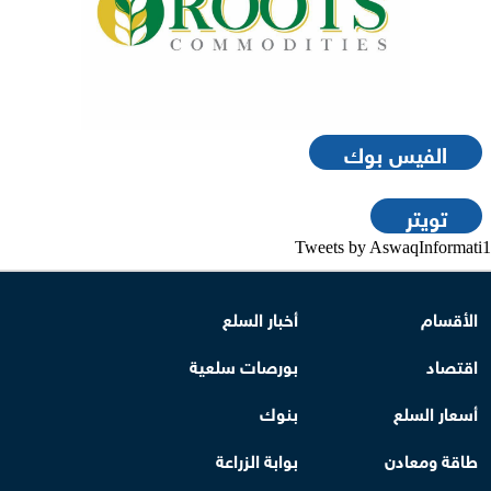
الفيس بوك
تويتر
Tweets by AswaqInformati1
الأقسام
أخبار السلع
اقتصاد
بورصات سلعية
أسعار السلع
بنوك
طاقة ومعادن
بوابة الزراعة