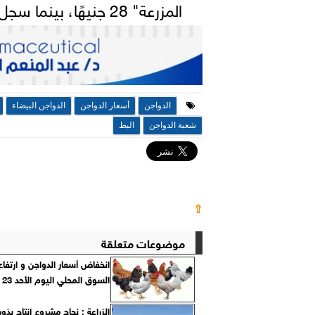
المزرعة" 28 جنيهًا، بينما سجل سعر
الدواجن
أسعار الدواجن
الدواجن البيضاء
شعبة الدواجن
البط
⇧
موضوعات متعلقة
انخفاض أسعار الدواجن و ارتفا
السوق المحلي اليوم الأحد 23 مايو 2021
الزراعة : نجاح مشروع إنتاج بذو