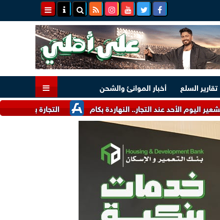
تقارير السلع
أخبار الموانئ والشحن
حد عند التجار.. النهاردة بكام
التجارة بين الصين وروسيا ترتفع 26.3% إلى 159.2 مليار دولار خلال 7 أشه