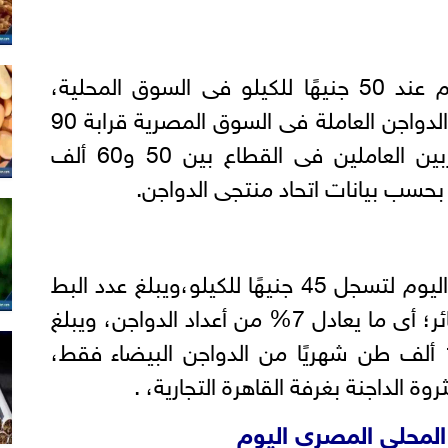
واستقرت أسعار الرومي اليوم عند 50 جنيهًا للكيلو فى السوق المحلية،
ويصل حجم استثمارات مزارع الدواجن العاملة فى السوق المصرية قرابة 90
مليار جنيه، ويتراوح عدد المربين العاملين فى القطاع بين 50 و60 ألف
وشهدت أسعار البط استقرارًا اليوم لتسجل 45 جنيهًا للكيلو،ويبلغ عدد البط
فى مصر نحو أربعة ملايين طائر؛ أى ما يعادل 7% من أعداد الدواجن، ويبلغ
حجم الاستهلاك المحلى 150 ألف طن شهريًا من الدواجن البيضاء فقط،
الداجنة بغرفة القاهرة التجارية، .
لمحلي المصري اليوم