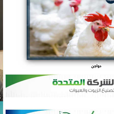
دواجن