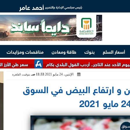
أحمد عامر
رئيس مجلسي الإدارة والتحرير
أسعار السلع
بنوك
طاقة ومعادن
مناقصات ومزايدات
 التاجر.. أردب الفول البلدي بكام
سعر طن الأرز الشعير اليوم الأ
الإثنين، 24 مايو 2021
11:33 صـ
بتوقيت القاهرة
ن و ارتفاع البيض في السوق