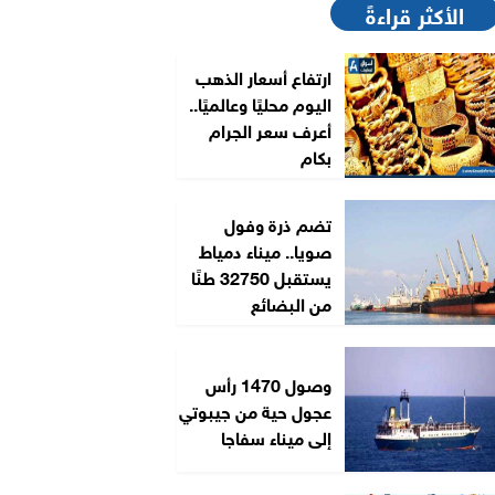
الأكثر قراءةً
ارتفاع أسعار الذهب
اليوم محليًا وعالميًا..
أعرف سعر الجرام
بكام
تضم ذرة وفول
صويا.. ميناء دمياط
يستقبل 32750 طنًا
من البضائع
وصول 1470 رأس
عجول حية من جيبوتي
إلى ميناء سفاجا