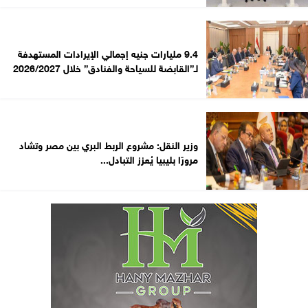
9.4 مليارات جنيه إجمالي الإيرادات المستهدفة
لـ”القابضة للسياحة والفنادق” خلال 2026/2027
وزير النقل: مشروع الربط البري بين مصر وتشاد
مرورًا بليبيا يُعزز التبادل...