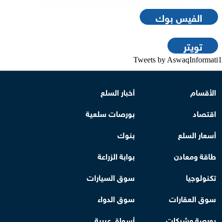
الفيس بوك
تويتر
Tweets by AswaqInformati1
الأقسام
أخبار السلع
اقتصاد
بورصات سلعية
أسعار السلع
بنوك
طاقة ومعادن
بوابة الزراعة
تكنولوجيا
سوق السيارات
سوق العقارات
سوق الدواء
بورصة وشركات
أسواق عربية