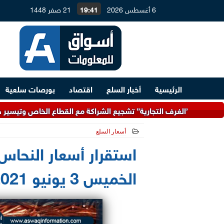
6 أغسطس 2026
19:41
21 صفر 1448
الرئيسية
أخبار السلع
اقتصاد
بورصات سلعية
”الغرف التجارية” تشجيع الشراكة مع القطاع الخاص وتيسير حركة التجارة
أسعار السلع
2021-06-03 10:02:17
استقرار أسعار النحاس م
الخميس 3 يونيو 2021