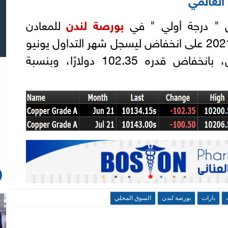
س " درجة أولي " في
بورصة لندن
للمعادن
بجلسة أمس الأربعاء 2 يونيو 2021 على انخفاض ليسجل شهر التداول يونيو
نحو 10134.15 دولارًا للطن، بانخفاض قدره 102.35 دولارًا، وبنسبة
بارات
بورصة لندن
السوق المحلي