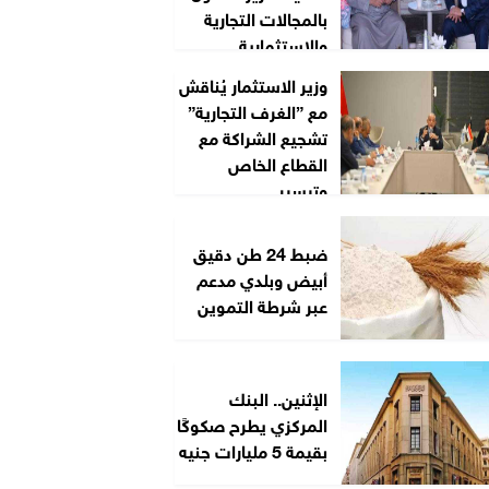
بالمجالات التجارية
والاستثمارية
وزير الاستثمار يُناقش
مع ”الغرف التجارية”
تشجيع الشراكة مع
القطاع الخاص
وتيسير...
ضبط 24 طن دقيق
أبيض وبلدي مدعم
عبر شرطة التموين
الإثنين.. البنك
المركزي يطرح صكوكًا
بقيمة 5 مليارات جنيه