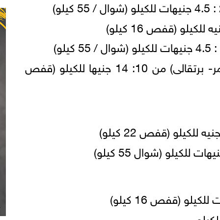
سعر الفلفل ألوان (أصفر- أحمر- برتقالى) من 10: 14 جنيها للكيلو (قفص