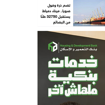
تضم ذرة وفول
صويا.. ميناء دمياط
يستقبل 32750 طنًا
من البضائع