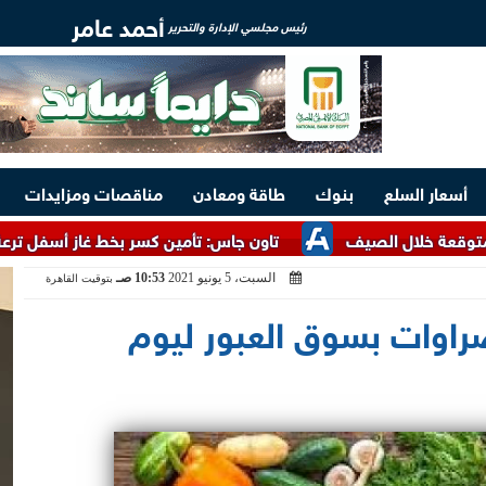
أحمد عامر
رئيس مجلسي الإدارة والتحرير
أسعار السلع
بنوك
طاقة ومعادن
مناقصات ومزايدات
 الصيف
تاون جاس: تأمين كسر بخط غاز أسفل ترعة الإسماعيلية
السبت، 5 يونيو 2021
10:53 صـ
بتوقيت القاهرة
راوات بسوق العبور ليوم