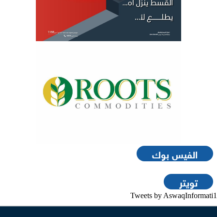
الفيس بوك
تويتر
Tweets by AswaqInformati1