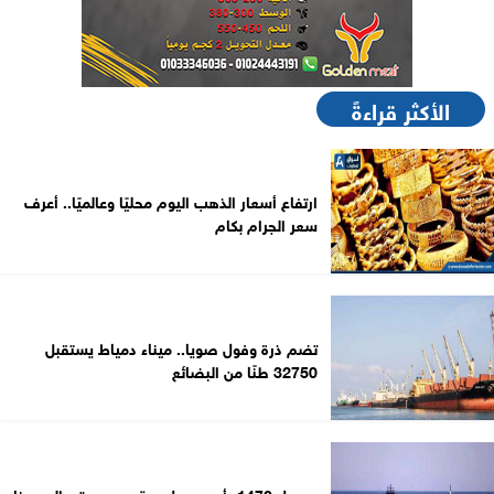
الأكثر قراءةً
ارتفاع أسعار الذهب اليوم محليًا وعالميًا.. أعرف
سعر الجرام بكام
تضم ذرة وفول صويا.. ميناء دمياط يستقبل
32750 طنًا من البضائع
وصول 1470 رأس عجول حية من جيبوتي إلى ميناء