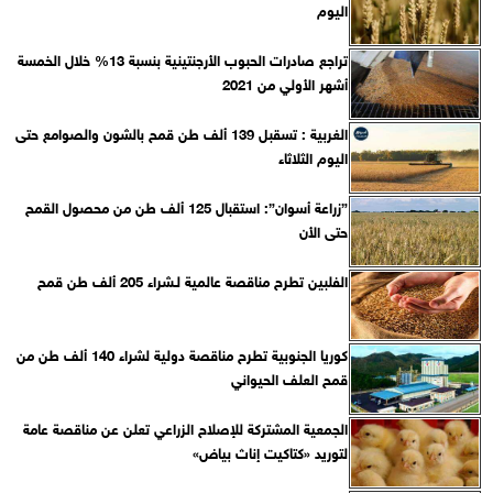
اليوم
تراجع صادرات الحبوب الأرجنتينية بنسبة 13% خلال الخمسة
أشهر الأولي من 2021
الغربية : تسقبل 139 ألف طن قمح بالشون والصوامع حتى
اليوم الثلاثاء
”زراعة أسوان”: استقبال 125 ألف طن من محصول القمح
حتى الأن
الفلبين تطرح مناقصة عالمية لـشراء 205 ألف طن قمح
كوريا الجنوبية تطرح مناقصة دولية لشراء 140 ألف طن من
قمح العلف الحيواني
الجمعية المشتركة للإصلاح الزراعي تعلن عن مناقصة عامة
لتوريد «كتاكيت إناث بياض»