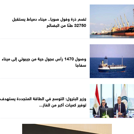
تضم ذرة وفول صويا.. ميناء دمياط يستقبل
32750 طنًا من البضائع
وصول 1470 رأس عجول حية من جيبوتي إلى ميناء
سفاجا
وزير البترول: التوسع في الطاقة المتجددة يستهدف
توفير كميات أكبر من الغاز...