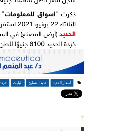
ذكرت "أ
سواق للمعلومات
" 
الثلاثاء 22 يونيو 2021 استقرار أسعار الحديد، حيث سجل متوسط سعر
الحديد
خردة الحديد 6100 جنيهًا للطن.
أسعار الحديد
حديد التسليح
البليت
خردة 
⇧