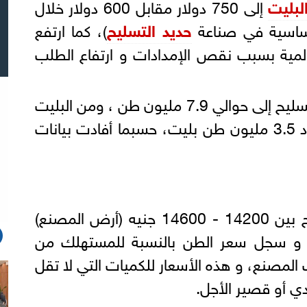
لبليت
إلى 750 دولار مقابل 600 دولار خلال
لأساسية في صناعة
حديد التسليح
)، كما ارتفع
المية بسبب نقص الإمدادات و ارتفاع الطلب
ويصل إنتاج مصر من حديد التسليح إلى حوالي 7.9 مليون طن ، ومن البليت
إلى 4.5 مليون طن، و تستورد 3.5 مليون طن بليت، حسبما أفادت بيانات
استقر سعر طن حديد التسليح بين 14200 - 14600 جنيه (أرض المصنع)
14% ضريبة ، و سجل سعر الطن بالنسبة للمستهلك من
نيه ) حسب المصنع، و هذه الأسعار للكميات التي لا تقل