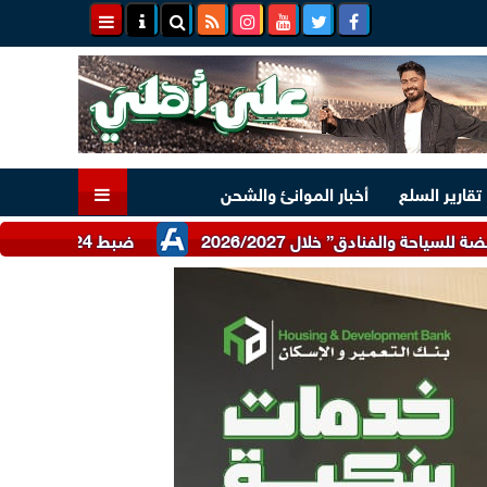
تقارير السلع
أخبار الموانئ والشحن
ضبط 24 طن دقيق أبيض وبلدي مدعم عبر شرطة التموين