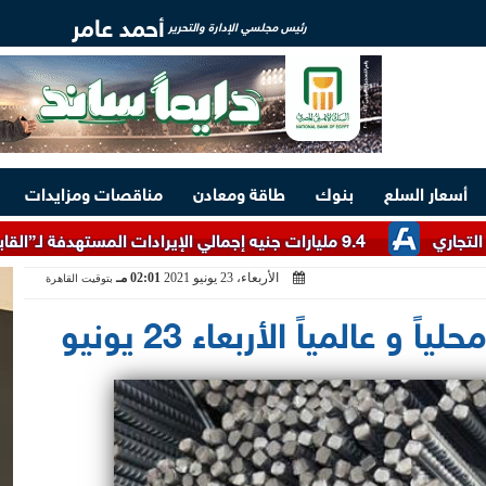
أحمد عامر
رئيس مجلسي الإدارة والتحرير
أسعار السلع
بنوك
طاقة ومعادن
مناقصات ومزايدات
9.4 مليارات جنيه إجمالي الإيرادات المستهدفة لـ”القابضة للسياحة والفنادق” خلال 2026/2027
الأربعاء، 23 يونيو 2021
02:01 مـ
بتوقيت القاهرة
و عالمياً الأربعاء 23 يونيو