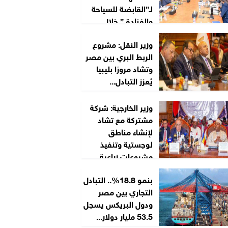
لـ”القابضة للسياحة
والفنادق” خلال
2026/2027
وزير النقل: مشروع
الربط البري بين مصر
وتشاد مرورًا بليبيا
يُعزز التبادل...
وزير الخارجية: شركة
مشتركة مع تشاد
لإنشاء مناطق
لوجستية وتنفيذ
مشروعات زراعية...
بنمو 18.8%.. التبادل
التجاري بين مصر
ودول البريكس يسجل
53.5 مليار دولار...