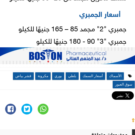
أسعار الجمبري
جمبري "2" مجمد 85 – 165 جنيهًا للكيلو
جمبري "3" 90 - 180 جنيهًا للكيلو
الأسماك
أسعار السمك
بلطي
بوري
مكرونة
قشر بياض
سوق العبور
⇧
موضوعات متعلقة