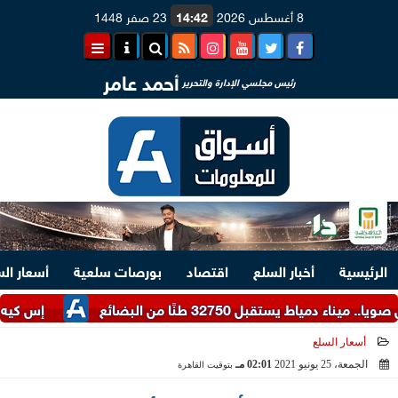
8 أغسطس 2026
14:42
23 صفر 1448
أحمد عامر
رئيس مجلسي الإدارة والتحرير
الرئيسية
أخبار السلع
اقتصاد
بورصات سلعية
أسعار ال
تقبل 32750 طنًا من البضائع
إس كيه هاينكس تستثمر 38 مليار دولار لتوسيع إنتاج رقائق الذاكرة 
أسعار السلع
الجمعة، 25 يونيو 2021
02:01 مـ
بتوقيت القاهرة
2021-06-25 14:01:06