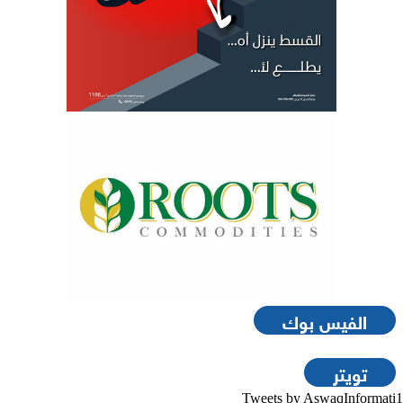
الفيس بوك
تويتر
Tweets by AswaqInformati1