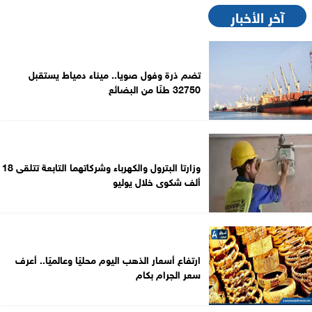
آخر الأخبار
تضم ذرة وفول صويا.. ميناء دمياط يستقبل
32750 طنًا من البضائع
وزارتا البترول والكهرباء وشركاتهما التابعة تتلقى 18
ألف شكوى خلال يوليو
ارتفاع أسعار الذهب اليوم محليًا وعالميًا.. أعرف
سعر الجرام بكام