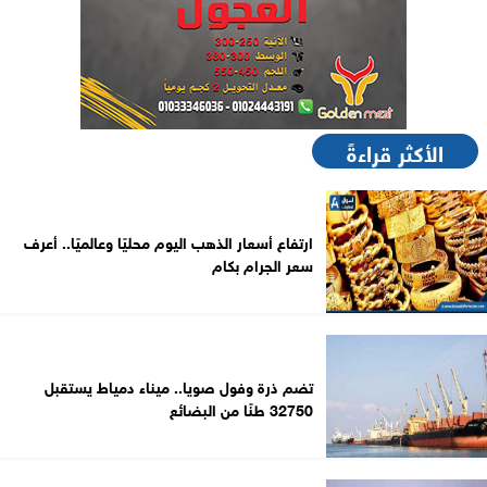
الأكثر قراءةً
ارتفاع أسعار الذهب اليوم محليًا وعالميًا.. أعرف
سعر الجرام بكام
تضم ذرة وفول صويا.. ميناء دمياط يستقبل
32750 طنًا من البضائع