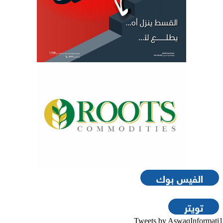
الفيس بوك
تويتر
Tweets by AswaqInformati1