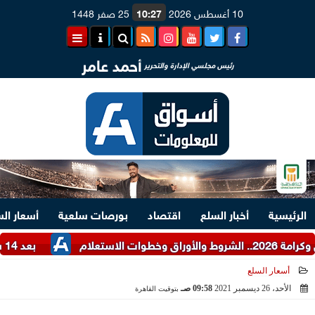
10 أغسطس 2026
10:27
25 صفر 1448
أحمد عامر
رئيس مجلسي الإدارة والتحرير
الرئيسية
أخبار السلع
اقتصاد
بورصات سلعية
أسعار ال
بعد 14 ساعة من العمل.. رجال ميناء دمياط ينجحون في تعويم وقطر السفينة ENERGOS WINTER
أسعار السلع
الأحد، 26 ديسمبر 2021
09:58 صـ
بتوقيت القاهرة
2021-12-26 09:58:09