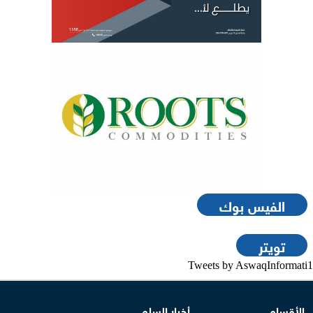
الفيس بوك
تويتر
Tweets by AswaqInformati1
الأقسام
أخبار السلع