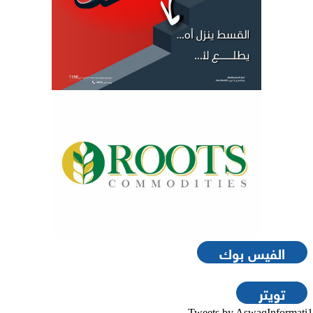
الفيس بوك
تويتر
Tweets by AswaqInformati1