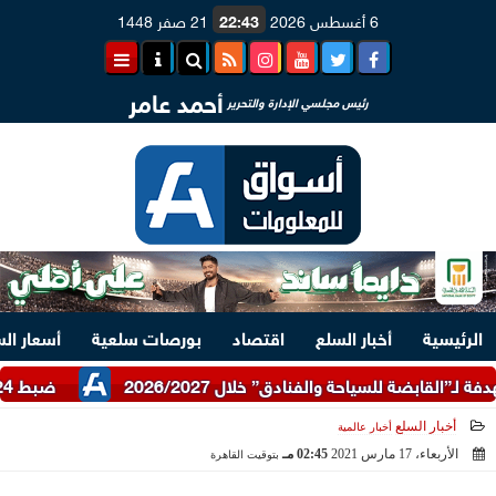
6 أغسطس 2026
22:43
21 صفر 1448
أحمد عامر
رئيس مجلسي الإدارة والتحرير
الرئيسية
أخبار السلع
اقتصاد
بورصات سلعية
أسعار ال
ضبط 24 طن دقيق أبيض وبلدي مدعم عبر شرطة التموين
أخبار السلع
أخبار عالمية
الأربعاء، 17 مارس 2021
02:45 مـ
بتوقيت القاهرة
2021-03-17 14:45:03