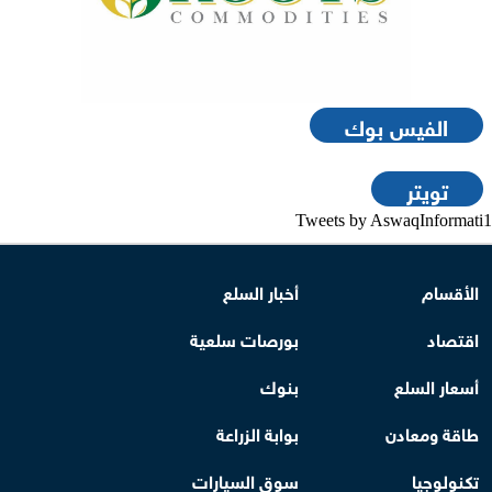
الفيس بوك
تويتر
Tweets by AswaqInformati1
الأقسام
أخبار السلع
اقتصاد
بورصات سلعية
أسعار السلع
بنوك
طاقة ومعادن
بوابة الزراعة
تكنولوجيا
سوق السيارات