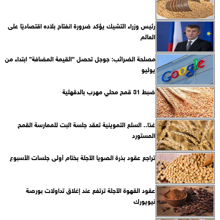
رئيس وزراء التشيك يؤكد ضرورة انفتاح بلاده اقتصاديًا على
العالم
مصلحة الضرائب: جوجل تحصل ”القيمة المضافة” ابتداء من
يوليو
ضبط 31 قمح محلي مهرب بالدقهلية
غدًا.. السلع التموينية تعقد جلسة البت للممارسة القمح
المستورد
تراجع عقود بذرة الصويا الآجلة بختام أولى جلسات الأسبوع
عقود القهوة الآجلة ترتفع عند إغلاق تداولات بورصة
نيويورك