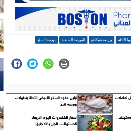
يا الآجلة
بورصة شيكاغو
البورصة السلعية
بورصة السلع
هل تعاملات
تباين عقود السكر الأبيض الآجلة بتداولات
بورصة لندن
مستهلك..
أسعار الخضروات اليوم الأربعاء
للمستهلك.. الجزر بـ28 جنيهًا