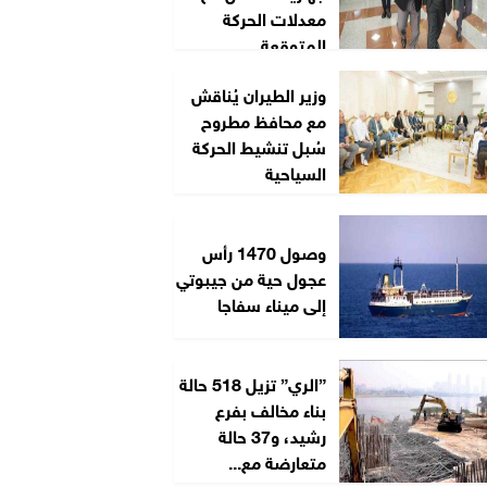
معدلات الحركة
المتوقعة...
وزير الطيران يُناقش
مع محافظ مطروح
سُبل تنشيط الحركة
السياحية
وصول 1470 رأس
عجول حية من جيبوتي
إلى ميناء سفاجا
”الري” تزيل 518 حالة
بناء مخالف بفرع
رشيد، و37 حالة
متعارضة مع...