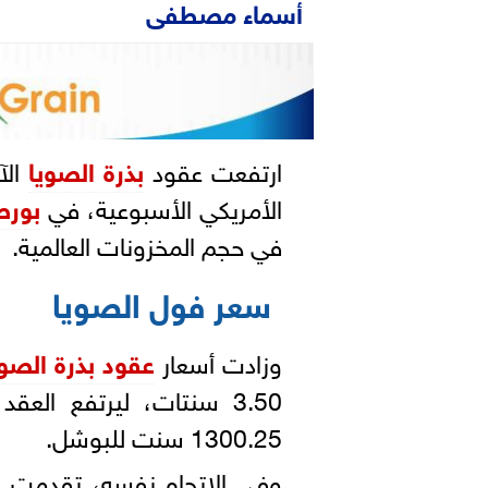
أسماء مصطفى
ارتفعت عقود
بذرة الصويا
الآ
الأمريكي الأسبوعية، في
بورص
في حجم المخزونات العالمية.
سعر فول الصويا
وزادت أسعار
عقود بذرة الصوي
3.50 سنتات، ليرتفع الع
1300.25 سنت للبوشل.
وفي الاتجاه نفسه، تقدمت ا