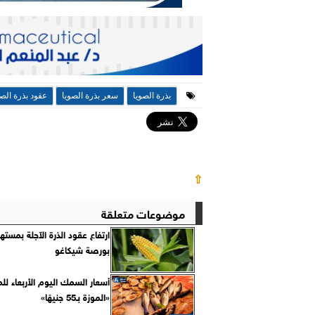
بذرة الصويا
سعر بذرة الصويا
عقود بذرة الصو
⇧
موضوعات متعلقة
ارتفاع عقود الذرة الآجلة بمست
بورصة شيكاغو
أسعار السمك اليوم الأربعاء لل
«الموزة بـ55 جنيهًا»