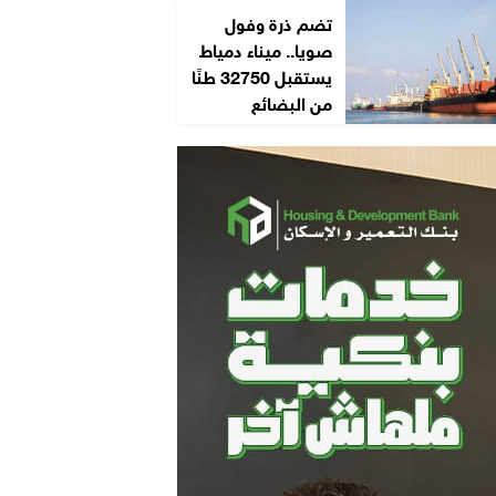
تضم ذرة وفول
صويا.. ميناء دمياط
يستقبل 32750 طنًا
من البضائع