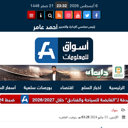
6 أغسطس 2026
23:32
21 صفر 1448
أحمد عامر
رئيس مجلسي الإدارة والتحرير
الرئيسية
أخبار السلع
اقتصاد
بورصات سلعية
أسعار ال
ضبط 24 طن دقيق أبيض وبلدي مدعم عبر شرطة التموين
بنوك
الإثنين، 13 مايو 2024
03:28 مـ
بتوقيت القاهرة
2024-05-13 15:28:20