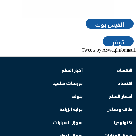
الفيس بوك
تويتر
Tweets by AswaqInformati1
الأقسام
أخبار السلع
اقتصاد
بورصات سلعية
أسعار السلع
بنوك
طاقة ومعادن
بوابة الزراعة
تكنولوجيا
سوق السيارات
سوق العقارات
سوق الدواء