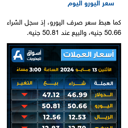
سعر اليورو اليوم
كما هبط سعر صرف اليورو، إذ سجل الشراء
50.66 جنيه، والبيع عند 50.81 ‏جنيه.