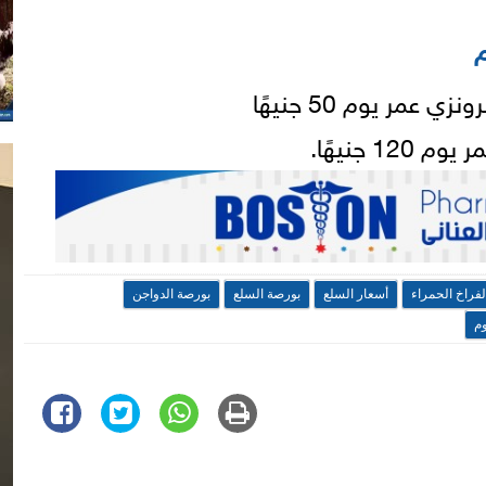
م
مر يوم 50 جنيهًا
 جنيهًا.
لفراخ الحمراء
أسعار السلع
بورصة السلع
بورصة الدواجن
وم