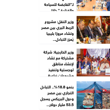
لـ”القابضة للسياحة
والفنادق” خلال
2026/2027
وزير النقل: مشروع
الربط البري بين مصر
وتشاد مرورًا بليبيا
يُعزز التبادل...
وزير الخارجية: شركة
مشتركة مع تشاد
لإنشاء مناطق
لوجستية وتنفيذ
مشروعات زراعية...
بنمو 18.8%.. التبادل
التجاري بين مصر
ودول البريكس يسجل
53.5 مليار دولار...