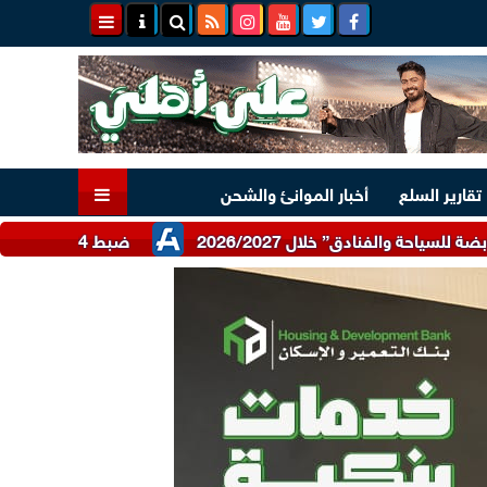
تقارير السلع
أخبار الموانئ والشحن
ضبط 24 طن دقيق أبيض وبلدي مدعم عبر شرطة التموين