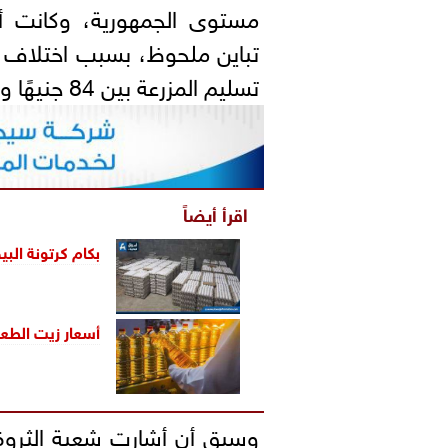
مستوى الجمهورية، وكانت أس
تباين ملحوظ، بسبب اختلاف ال
تسليم المزرعة بين 84 جنيهًا و94 جنيهًا.
اقرأ أيضاً
بكام كرتونة البي
أسعار زيت الطعام
وسبق أن أشارت شعبة الثروة ال