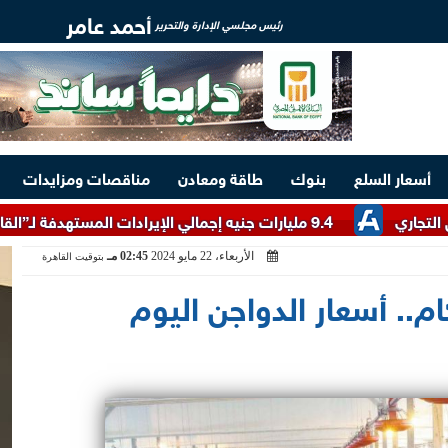
أحمد عامر
رئيس مجلسي الإدارة والتحرير
أسعار السلع
بنوك
طاقة ومعادن
مناقصات ومزايدات
9.4 مليارات جنيه إجمالي الإيرادات المستهدفة لـ”القابضة للسياحة والفنادق” خلال 2026/2027
الأربعاء، 22 مايو 2024
02:45 مـ
بتوقيت القاهرة
ام.. أسعار الدواجن اليوم