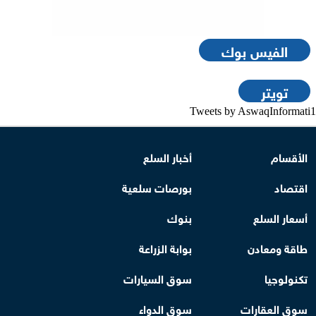
الفيس بوك
تويتر
Tweets by AswaqInformati1
الأقسام
أخبار السلع
اقتصاد
بورصات سلعية
أسعار السلع
بنوك
طاقة ومعادن
بوابة الزراعة
تكنولوجيا
سوق السيارات
سوق العقارات
سوق الدواء