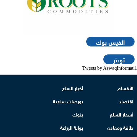
الفيس بوك
تويتر
Tweets by AswaqInformati1
الأقسام
أخبار السلع
اقتصاد
بورصات سلعية
أسعار السلع
بنوك
طاقة ومعادن
بوابة الزراعة