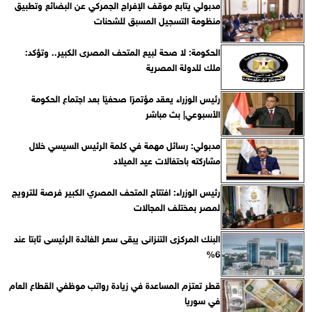
مدبولي يتابع موقف الإفراج الجمركي عن البضائع وتطبيق
منظومة التسجيل المسبق للشحنات
الحكومة: لا صحة لبيع المتحف المصرى الكبير.. وتؤكد:
ملك للدولة المصرية
رئيس الوزراء يعقد مؤتمرًا صحفيًا بعد اجتماع الحكومة
الأسبوعي| بث مباشر
مدبولي: رسائل مهمة في كلمة الرئيس السيسي خلال
مشاركته باحتفالات عيد الميلاد
رئيس الوزراء: افتتاح المتحف المصري الكبير فرصة للترويج
لمصر بمختلف المجالات
البنك المركزى التنزانى يبقى سعر الفائدة الرئيسى ثابتا عند
6%
قطر تعتزم المساعدة في زيادة رواتب موظفي القطاع العام
في سوريا