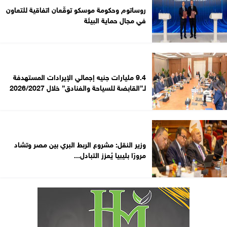
روساتوم وحكومة موسكو توقّعان اتفاقية للتعاون
في مجال حماية البيئة
9.4 مليارات جنيه إجمالي الإيرادات المستهدفة
لـ”القابضة للسياحة والفنادق” خلال 2026/2027
وزير النقل: مشروع الربط البري بين مصر وتشاد
مرورًا بليبيا يُعزز التبادل...