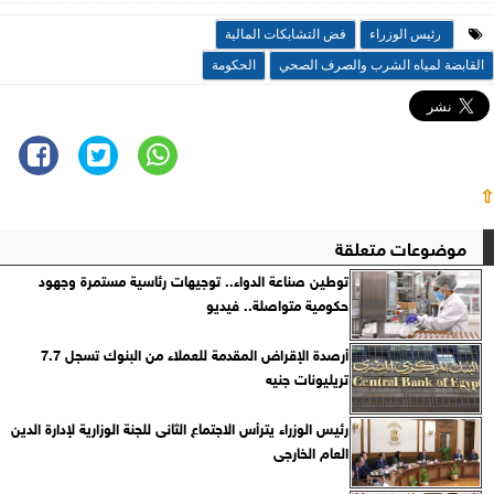
رئيس الوزراء
فض التشابكات المالية
القابضة لمياه الشرب والصرف الصحي
الحكومة
⇧
موضوعات متعلقة
توطين صناعة الدواء.. توجيهات رئاسية مستمرة وجهود
حكومية متواصلة.. فيديو
أرصدة الإقراض المقدمة للعملاء من البنوك تسجل 7.7
تريليونات جنيه
رئيس الوزراء يترأس الاجتماع الثانى للجنة الوزارية لإدارة الدين
العام الخارجى