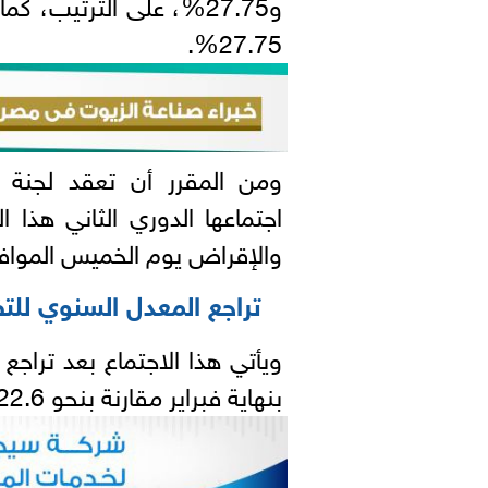
و27.75%، على الترتيب، 
27.75%.
ومن المقرر أن تعقد لجنة ا
اجتماعها الدوري الثاني هذا ا
والإقراض يوم الخميس الموافق 17 أبريل 25
تراجع المعدل السنوي لل
بنهاية فبراير مقارنة بنحو 22.6% في يناير 2025.