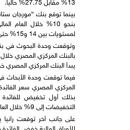
13% مقابل 27.75% حالياً.
بينما توقع بنك “مورجان ستا
بنحو 10% خلال العام ا
لمستويات بين 14 و15% حتى يونيو المقبل.
وتوقعت وحدة البحوث في بنك
يبدأ البنك المركزي المصري خف
فيما توقعت وحدة الأبحاث
التخفيضات إلى 9% خلال العام الجاري.
على جانب آخر توقعت رانيا