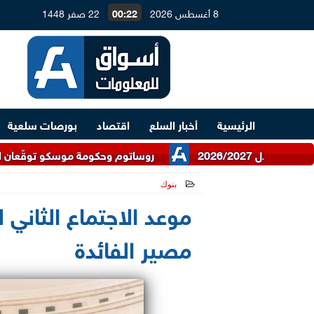
8 أغسطس 2026
00:22
22 صفر 1448
الرئيسية
أخبار السلع
اقتصاد
بورصات سلعية
روساتوم وحكومة موسكو توقّعان اتفاقية للتعاون
بنوك
2025-03-26 14:50:20
موعد الاجتماع الثاني 
مصير الفائدة