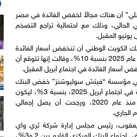
نلي” أن هناك مجالاً لخفض الفائدة في مصر
لمالي الحالي، وذلك مع احتمالية تراجع التضخم
 الكويت الوطني أن تنخفض أسعار الفائدة
بالبنك المركزي المصري خلال عام 2025 بنسبة 10%، وقالت إنها تتوقع أن
ض أسعار الفائدة في اجتماع أبريل المقبل.
 في مؤسسة “فيتش سوليوشنز” خفض البنك
المركزي المصري سعر الفائدة في اجتماع أبريل 2025، بنسبة 3%، ليكون
بذلك أول تخفيض للفائدة منذ عام 2020، ورجحت أن يصل إجمالي
 يعقوب، رئيس مجلس إدارة شركة ثري واي
للأوراق المالية خفض الفائدة في اجتماع البنك المركزي القادم بين 2 و3%،