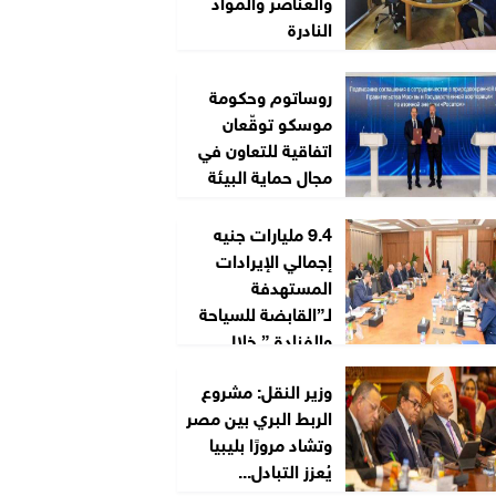
والعناصر والمواد
النادرة
روساتوم وحكومة
موسكو توقّعان
اتفاقية للتعاون في
مجال حماية البيئة
9.4 مليارات جنيه
إجمالي الإيرادات
المستهدفة
لـ”القابضة للسياحة
والفنادق” خلال
2026/2027
وزير النقل: مشروع
الربط البري بين مصر
وتشاد مرورًا بليبيا
يُعزز التبادل...