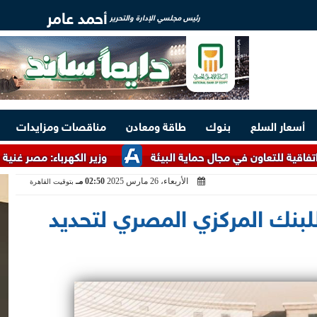
أحمد عامر
رئيس مجلسي الإدارة والتحرير
أسعار السلع
بنوك
طاقة ومعادن
مناقصات ومزايدات
 في مجال حماية البيئة
وزير الكهرباء: مصر غنية بالخامات الأرض
الأربعاء، 26 مارس 2025
02:50 مـ
بتوقيت القاهرة
للبنك المركزي المصري لتحديد