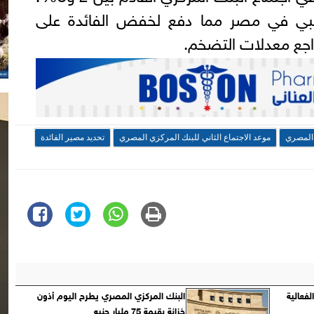
نبي في مصر مما دفع لخفض الفائدة على
تراجع معدلات التضخم.
 المصري
موعد الاجتماع الثاني للبنك المركزي المصري
تحديد مصير الفائدة
فعالية
البنك المركزي المصري يطرح اليوم أذون
خزانة بقيمة 75 مليار جنيه