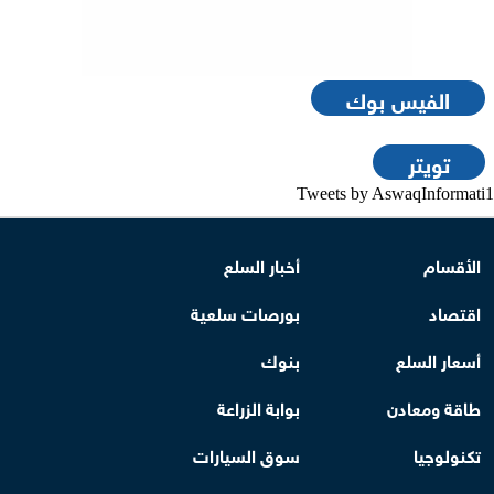
الفيس بوك
تويتر
Tweets by AswaqInformati1
الأقسام
أخبار السلع
اقتصاد
بورصات سلعية
أسعار السلع
بنوك
طاقة ومعادن
بوابة الزراعة
تكنولوجيا
سوق السيارات