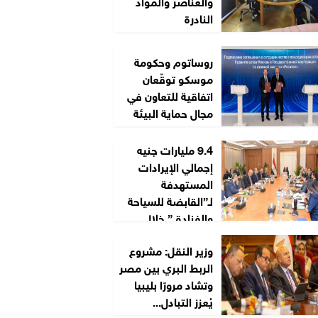
والعناصر والمواد
النادرة
روساتوم وحكومة
موسكو توقّعان
اتفاقية للتعاون في
مجال حماية البيئة
9.4 مليارات جنيه
إجمالي الإيرادات
المستهدفة
لـ”القابضة للسياحة
والفنادق” خلال
2026/2027
وزير النقل: مشروع
الربط البري بين مصر
وتشاد مرورًا بليبيا
يُعزز التبادل...