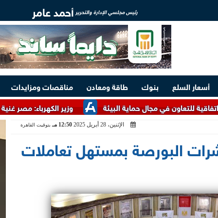
أحمد عامر
رئيس مجلسي الإدارة والتحرير
أسعار السلع
بنوك
طاقة ومعادن
مناقصات ومزايدات
ن في مجال حماية البيئة
وزير الكهرباء: مصر غنية بالخامات الأر
الإثنين، 28 أبريل 2025
12:50 مـ
بتوقيت القاهرة
شرات البورصة بمستهل تعاملات