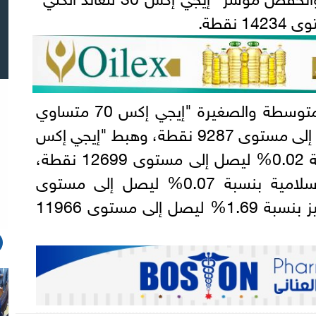
فيما ارتفع مؤشر الشركات المتوسطة والصغيرة "إيجي إكس 70 متساوي
الأوزان" بنسبة 0.01% ليصل إلى مستوى 9287 نقطة، وهبط "إيجي إكس
100 متساوي الأوزان"، بنسبة 0.02% ليصل إلى مستوى 12699 نقطة،
وانخفض مؤشر الشريعة الإسلامية بنسبة 0.07% ليصل إلى مستوى
3288 نقطة، ونزل مؤشر تميز بنسبة 1.69% ليصل إلى مستوى 11966