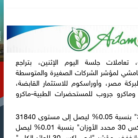
تعاملات جلسة اليوم الإثنين، بتراجع
امشي لمؤشر الشركات الصغيرة والمتوسطة
لبركة مصر، وأوراسكوم للاستثمار القابضة،
، وماكرو جروب للمستحضرات الطبية-ماكرو
وتراجع مؤشر "إيجي إكس 30" بنسبة 0.05% ليصل إلى مستوى 31840
نقطة، وهبط مؤشر "إيجي إكس 30 محدد الأوزان" بنسبة 0.01% ليصل
إلى مستوى 39734 نقطة، وانخفض مؤشر "إيجي إكس 30 للعائد الكلي"