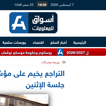
7 أغسطس 2026
19:09
22 صفر 1448
الرئيسية
أخبار السلع
اقتصاد
بورصات سلعية
روساتوم وحكومة موسكو توقّعان اتفاقية للتعاو
بورصة وشركات
2025-04-28 12:50:12
التراجع يخيم على مؤ
جلسة الإثنين