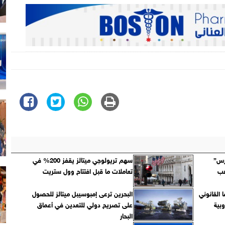
رس”
سهم تريولوجي ميتالز يقفز 200% في
هب
تعاملات ما قبل افتتاح وول ستريت
 القانوني
البحرين ترعى إمبوسيبل ميتالز للحصول
وبية
على تصريح دولي للتعدين في أعماق
البحار