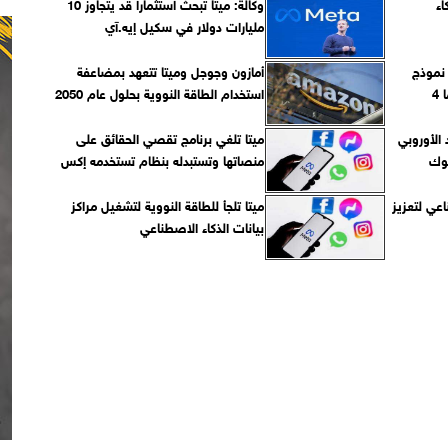
كاء
وكالة: ميتا تبحث استثمارا قد يتجاوز 10
مليارات دولار في سكيل إيه.آي
 نموذج
أمازون وجوجل وميتا تتعهد بمضاعفة
4
استخدام الطاقة النووية بحلول عام 2050
 الأوروبي
ميتا تلغي برنامج تقصي الحقائق على
بوك
منصاتها وتستبدله بنظام تستخدمه إكس
عي لتعزيز
ميتا تلجأ للطاقة النووية لتشغيل مراكز
بيانات الذكاء الاصطناعي