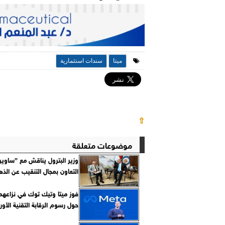
ميتا
سندات استثمارية
⇧
موضوعات متعلقة
وزير البترول يناقش مع ”ساوي
التعاون بمجال التنقيب عن الذ
فوز ميتا وتيك توك في نزاعهما
حول رسوم الرقابة التقنية الأور