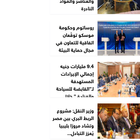
والعناصر والمواد
النادرة
روساتوم وحكومة
موسكو توقّعان
اتفاقية للتعاون في
مجال حماية البيئة
9.4 مليارات جنيه
إجمالي الإيرادات
المستهدفة
لـ”القابضة للسياحة
والفنادق” خلال
2026/2027
وزير النقل: مشروع
الربط البري بين مصر
وتشاد مرورًا بليبيا
يُعزز التبادل...