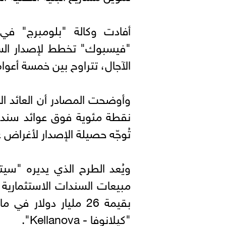
أفادت وكالة "بلومبرج" في 
"فيسبوك" تخطط لإصدار الس
الآجال، تتراوح بين خمسة أعوا
نقطة مئوية فوق عوائد سندات 
تُوجّه حصيلة الإصدار لأغراض ع
ويُعد الطرح الذي يديره "سي
مبيعات السندات الاستثمارية
بقيمة 26 مليار دولا
"كيلانوفا - Kellanova".