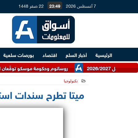
7 أغسطس 2026
23:49
22 صفر 1448
الرئيسية
أخبار السلع
اقتصاد
بورصات سلعية
روساتوم وحكومة موسكو توقّعان اتفاقية للتعا
تكنولوجيا
2025-10-31 13:48:08
ميتا تطرح سندات استثمارية بأك