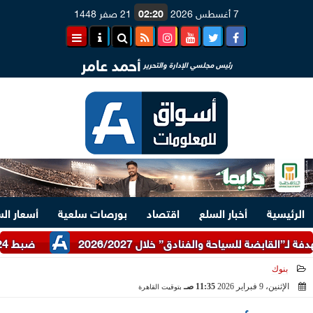
7 أغسطس 2026
02:20
21 صفر 1448
أحمد عامر
رئيس مجلسي الإدارة والتحرير
الرئيسية
أخبار السلع
اقتصاد
بورصات سلعية
أسعار ال
ضبط 24 طن دقيق أبيض وبلدي مدعم عبر شرطة التموين
بنوك
الإثنين، 9 فبراير 2026
11:35 صـ
بتوقيت القاهرة
2026-02-09 11:35:31