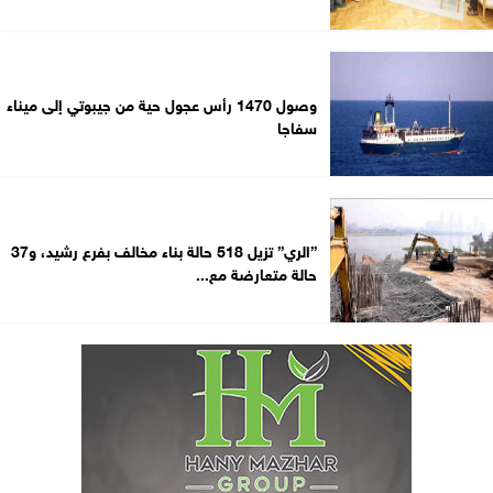
وصول 1470 رأس عجول حية من جيبوتي إلى ميناء
سفاجا
”الري” تزيل 518 حالة بناء مخالف بفرع رشيد، و37
حالة متعارضة مع...