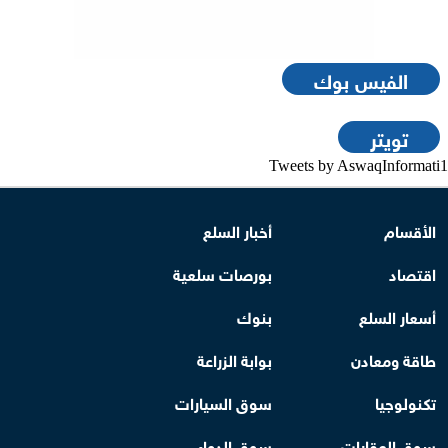
الفيس بوك
تويتر
Tweets by AswaqInformati1
الأقسام
أخبار السلع
اقتصاد
بورصات سلعية
أسعار السلع
بنوك
طاقة ومعادن
بوابة الزراعة
تكنولوجيا
سوق السيارات
سوق العقارات
سوق الدواء