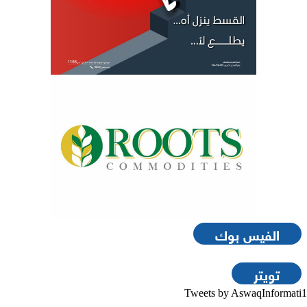
الفيس بوك
تويتر
Tweets by AswaqInformati1