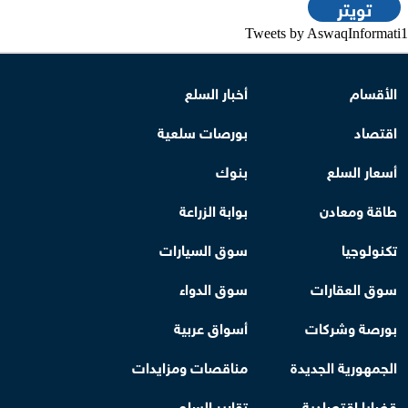
تويتر
Tweets by AswaqInformati1
الأقسام
أخبار السلع
اقتصاد
بورصات سلعية
أسعار السلع
بنوك
طاقة ومعادن
بوابة الزراعة
تكنولوجيا
سوق السيارات
سوق العقارات
سوق الدواء
بورصة وشركات
أسواق عربية
الجمهورية الجديدة
مناقصات ومزايدات
قضايا اقتصادية
تقارير السلع