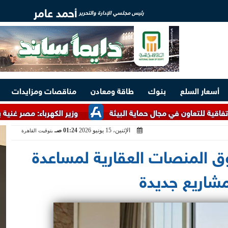
أحمد عامر
رئيس مجلسي الإدارة والتحرير
أسعار السلع
بنوك
طاقة ومعادن
مناقصات ومزايدات
ن في مجال حماية البيئة
وزير الكهرباء: مصر غنية بالخامات الأ
الإثنين، 15 يونيو 2026
01:24 صـ
بتوقيت القاهرة
خل سوق المنصات العقارية لمساعدة
مشاريع جديدة