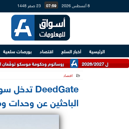
8 أغسطس 2026
07:59
23 صفر 1448
الرئيسية
أخبار السلع
اقتصاد
بورصات سلعية
روساتوم وحكومة موسكو توقّعان اتفاقية للتعاو
اقتصاد
2026-06-15 01:24:52
DeedGate تد
الباحثين عن وحدات و