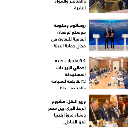
والعناصر والمواد
النادرة
روساتوم وحكومة
موسكو توقّعان
اتفاقية للتعاون في
مجال حماية البيئة
9.4 مليارات جنيه
إجمالي الإيرادات
المستهدفة
لـ”القابضة للسياحة
والفنادق” خلال
2026/2027
وزير النقل: مشروع
الربط البري بين مصر
وتشاد مرورًا بليبيا
يُعزز التبادل...