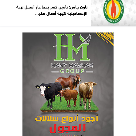
تاون جاس: تأمين كسر بخط غاز أسفل ترعة
الإسماعيلية نتيجة أعمال حفر...