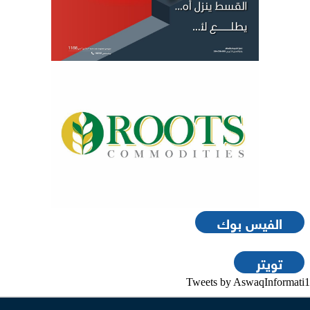
الفيس بوك
تويتر
Tweets by AswaqInformati1