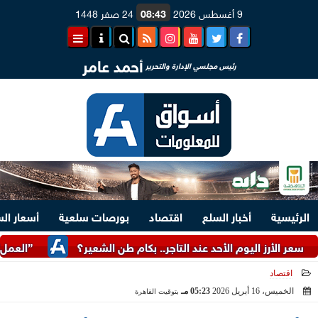
9 أغسطس 2026
08:43
24 صفر 1448
أحمد عامر
رئيس مجلسي الإدارة والتحرير
الرئيسية
أخبار السلع
اقتصاد
بورصات سلعية
أسعار ال
ز اليوم الأحد عند التاجر.. بكام طن الشعير؟
”العمل”: توفير 3070 فرصة عمل بمجموعة طلعت مصطفى
اقتصاد
الخميس، 16 أبريل 2026
05:23 مـ
بتوقيت القاهرة
2026-04-16 17:23:49