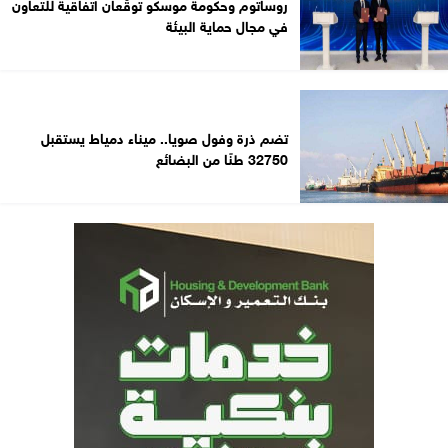
روساتوم وحكومة موسكو توقّعان اتفاقية للتعاون
في مجال حماية البيئة
تضم ذرة وفول صويا.. ميناء دمياط يستقبل
32750 طنًا من البضائع