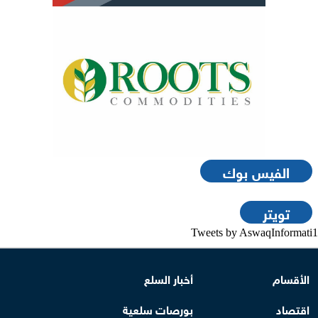
الفيس بوك
تويتر
Tweets by AswaqInformati1
الأقسام
أخبار السلع
اقتصاد
بورصات سلعية