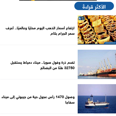
الأكثر قراءةً
ارتفاع أسعار الذهب اليوم محليًا وعالميًا.. أعرف
سعر الجرام بكام
تضم ذرة وفول صويا.. ميناء دمياط يستقبل
32750 طنًا من البضائع
وصول 1470 رأس عجول حية من جيبوتي إلى ميناء
سفاجا