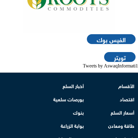
الفيس بوك
تويتر
Tweets by AswaqInformati1
الأقسام
أخبار السلع
اقتصاد
بورصات سلعية
أسعار السلع
بنوك
طاقة ومعادن
بوابة الزراعة