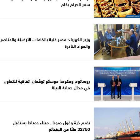
سعر الجرام بكام
وزير الكهرباء: مصر غنية بالخامات الأرضيّة والعناصر
والمواد النادرة
روساتوم وحكومة موسكو توقّعان اتفاقية للتعاون
في مجال حماية البيئة
تضم ذرة وفول صويا.. ميناء دمياط يستقبل
32750 طنًا من البضائع