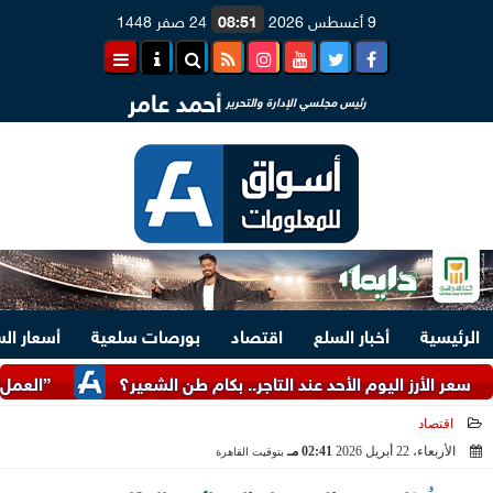
9 أغسطس 2026
08:51
24 صفر 1448
أحمد عامر
رئيس مجلسي الإدارة والتحرير
الرئيسية
أخبار السلع
اقتصاد
بورصات سلعية
أسعار ال
ز اليوم الأحد عند التاجر.. بكام طن الشعير؟
”العمل”: توفير 3070 فرصة عمل بمجموعة طلعت مصطفى
اقتصاد
الأربعاء، 22 أبريل 2026
02:41 مـ
بتوقيت القاهرة
2026-04-22 14:41:51